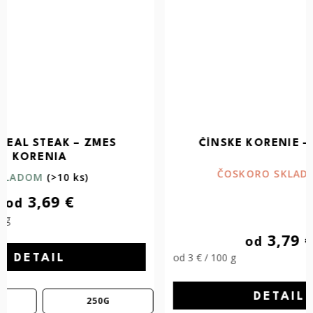
ČÍNSKE KORENIE – 5 CHUTÍ
MAĎARS
ČOSKORO SKLADOM 📦
od 2,44 € /
3,79 €
od
od 3 € / 100 g
DETAIL
10