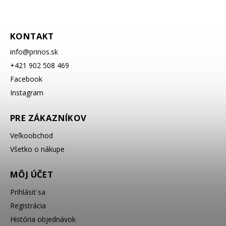
KONTAKT
info
@
prinos.sk
+421 902 508 469
Facebook
Instagram
PRE ZÁKAZNÍKOV
Veľkoobchod
Všetko o nákupe
MÔJ ÚČET
Prihlásiť sa
Registrácia
História objednávok