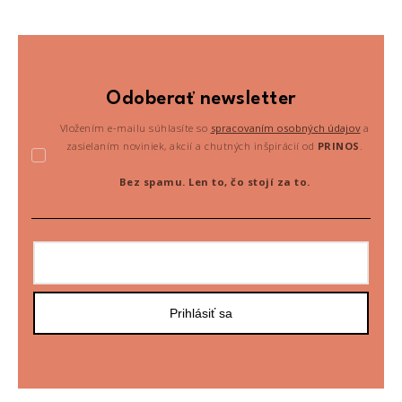
Odoberať newsletter
Vložením e-mailu súhlasíte so
spracovaním osobných údajov
a
zasielaním noviniek, akcií a chutných inšpirácií od
PRINOS
.
Bez spamu. Len to, čo stojí za to.
Prihlásiť sa