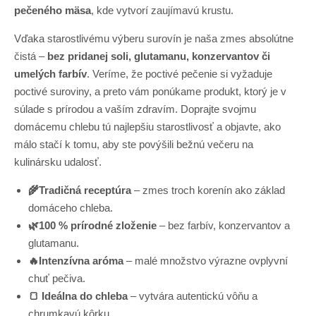
pečeného mäsa
, kde vytvorí zaujímavú krustu.
Vďaka starostlivému výberu surovín je naša zmes absolútne
čistá –
bez pridanej soli, glutamanu, konzervantov či
umelých farbív
. Veríme, že poctivé pečenie si vyžaduje
poctivé suroviny, a preto vám ponúkame produkt, ktorý je v
súlade s prírodou a vaším zdravím. Doprajte svojmu
domácemu chlebu tú najlepšiu starostlivosť a objavte, ako
málo stačí k tomu, aby ste povýšili bežnú večeru na
kulinársku udalosť.
🌾Tradičná receptúra
– zmes troch korenín ako základ
domáceho chleba.
🌿100 % prírodné zloženie
– bez farbív, konzervantov a
glutamanu.
🔥Intenzívna aróma
– malé množstvo výrazne ovplyvní
chuť pečiva.
🍞 Ideálna do chleba
– vytvára autentickú vôňu a
chrumkavú kôrku.