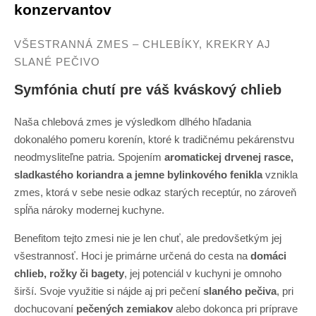
konzervantov
VŠESTRANNÁ ZMES – CHLEBÍKY, KREKRY AJ
SLANÉ PEČIVO
Symfónia chutí pre váš kváskový chlieb
Naša chlebová zmes je výsledkom dlhého hľadania
dokonalého pomeru korenín, ktoré k tradičnému pekárenstvu
neodmysliteľne patria. Spojením
aromatickej drvenej rasce,
sladkastého koriandra a jemne bylinkového fenikla
vznikla
zmes, ktorá v sebe nesie odkaz starých receptúr, no zároveň
spĺňa nároky modernej kuchyne.
Benefitom tejto zmesi nie je len chuť, ale predovšetkým jej
všestrannosť. Hoci je primárne určená do cesta na
domáci
chlieb, rožky či bagety
, jej potenciál v kuchyni je omnoho
širší. Svoje využitie si nájde aj pri pečení
slaného pečiva
, pri
dochucovaní
pečených zemiakov
alebo dokonca pri príprave