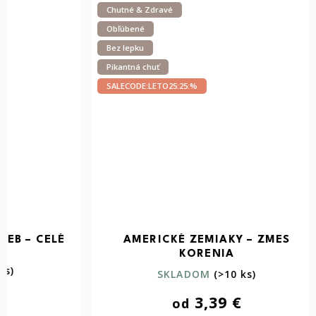
Chutné & Zdravé
Bez lepku
Obľúbené
Bez gluta
Bez lepku
Vegan
Pikantná chuť
SALECODE:
SALECODE:LETO25:25:%
AMERICKÉ ZEMIAKY – ZMES
KORENI
KORENIA
SKLADOM
(>10 ks)
3,39 €
od