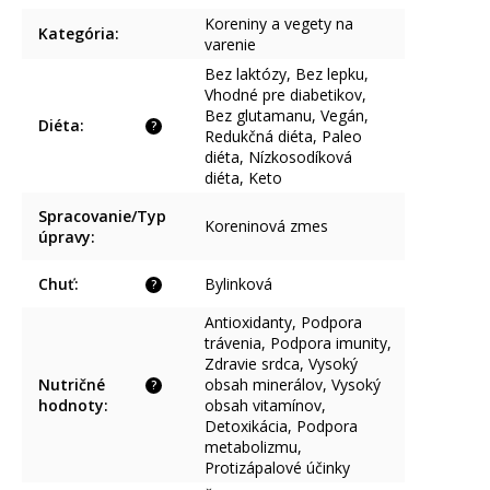
Koreniny a vegety na
Kategória
:
varenie
Bez laktózy, Bez lepku,
Vhodné pre diabetikov,
Bez glutamanu, Vegán,
Diéta
:
?
Redukčná diéta, Paleo
diéta, Nízkosodíková
diéta, Keto
Spracovanie/Typ
Koreninová zmes
úpravy
:
Chuť
:
Bylinková
?
Antioxidanty, Podpora
trávenia, Podpora imunity,
Zdravie srdca, Vysoký
Nutričné
obsah minerálov, Vysoký
?
hodnoty
:
obsah vitamínov,
Detoxikácia, Podpora
metabolizmu,
Protizápalové účinky