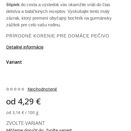
štipiek
do cesta a výsledok vás okamžite vráti do čias
detstva a babičkiných receptov. Vyskúšajte tento malý
zázrak, ktorý premení obyčajný bochník na gurmánsky
zážitok pre celú vašu rodinu.
PRÍRODNÉ KORENIE PRE DOMÁCE PEČIVO
Detailné informácie
Variant
Neohodnotené
od
4,29 €
od 3,16 € / 100 g
ZVOĽTE VARIANT
Môžeme doručiť do:
Zvoľte variant