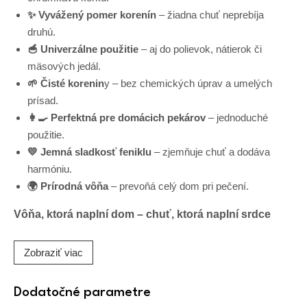
✨ Vyvážený pomer korenín
– žiadna chuť neprebíja
druhú.
🥣 Univerzálne použitie
– aj do polievok, nátierok či
mäsových jedál.
🌱 Čisté korenin
y – bez chemických úprav a umelých
prísad.
👩‍🍳 Perfektná pre domácich pekárov
– jednoduché
použitie.
💛 Jemná sladkosť feniklu
– zjemňuje chuť a dodáva
harmóniu.
🌍 Prírodná vôňa
– prevoňá celý dom pri pečení.
Vôňa, ktorá naplní dom – chuť, ktorá naplní srdce
Zobraziť viac
Dodatočné parametre