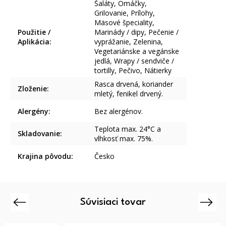
Šaláty, Omáčky,
Grilovanie, Prílohy,
Mäsové špeciality,
Použitie /
Marinády / dipy, Pečenie /
Aplikácia
:
vyprážanie, Zelenina,
Vegetariánske a vegánske
jedlá, Wrapy / sendviče /
tortilly, Pečivo, Nátierky
Rasca drvená, koriander
Zloženie
:
mletý, fenikel drvený.
Alergény
:
Bez alergénov.
Teplota max. 24°C a
Skladovanie
:
vlhkosť max. 75%.
Krajina pôvodu
:
Česko
Súvisiaci tovar
Previous
Next