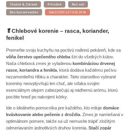
Chutné & Zdravé
Prírodné
Bez soli
Bez konzervantov
SALECODE:LETO25:25:%
🥬Chlebové korenie – rasca, koriander,
fenikel
Premeňte svoju kuchyňu na poctivú rodinnú pekáreň, kde sa
vôňa čerstvo upečeného chleba
šíri do všetkých kútov.
Naša chlebová zmes je vyladenou
kombináciou drvenej
rasce, koriandra a fenikla
, ktorá dodáva každému pečivu
nezameniteľnú hĺbku a charakter. Tieto starostlivo vybrané
koreniny neovplyvňujú len chuť, ale vďaka svojim
esenciálnym olejom zabezpečujú aj nádhernú arómu, ktorú
pocítite hneď po nakrojení kôrky.
Ide o ideálneho pomocníka pre každého, kto miluje
domáce
kváskovanie alebo pečenie z droždia
. Zmes je namiešaná v
optimálnom pomere, takže sa už nemusíte trápiť zložitým
odmeriavaním jednotlivých druhov korenia.
Stačí zopár