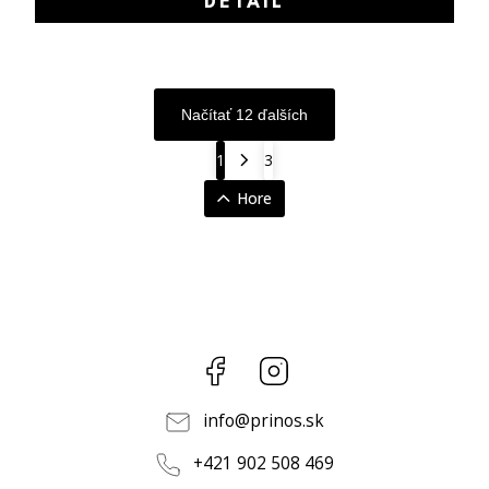
DETAIL
Načítať 12 ďalších
1
3
Hore
Facebook
Instagram
info
@
prinos.sk
+421 902 508 469