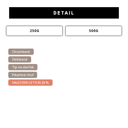
DETAIL
250G
500G
Chrumkavé
Obľúbené
Tip na darček
Pikantná chuť
SALECODE:LETO25:25:%