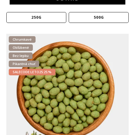
250G
500G
Chrumkavé
Obľúbené
Bez lepku
Pikantná chuť
SALECODE:LETO25:25:%