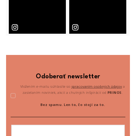
Odoberať newsletter
Vložením e-mailu súhlasíte so
spracovaním osobných údajov
a
zasielaním noviniek, akcií a chutných inšpirácií od
PRINOS
.
Bez spamu. Len to, čo stojí za to.