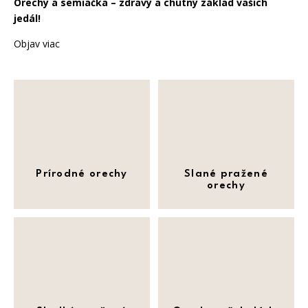
Orechy a semiačka – zdravý a chutný základ vašich
jedál!
Objav viac
Prírodné orechy
Slané pražené
orechy