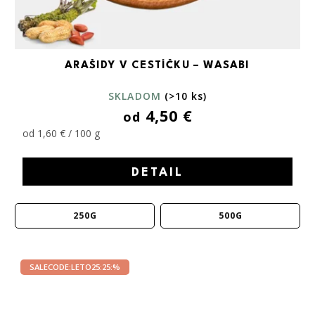
ARAŠIDY V CESTÍČKU – WASABI
SKLADOM
(>10 ks)
4,50 €
od
od 1,60 € / 100 g
DETAIL
250G
500G
SALECODE:LETO25:25:%