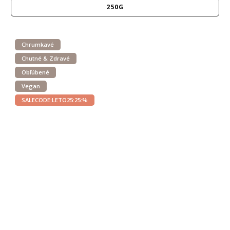
250G
Chrumkavé
Chutné & Zdravé
Obľúbené
Vegan
SALECODE:LETO25:25:%