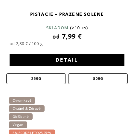
PISTÁCIE – PRAŽENÉ SOLENÉ
SKLADOM
(>10 ks)
7,99 €
od
od 2,80 € / 100 g
DETAIL
250G
500G
Chrumkavé
Chutné & Zdravé
Obľúbené
Vegan
SALECODE:LETO25:25:%