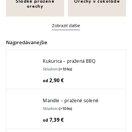
Sladké pražené
Orechy v čokoláde
orechy
Zobraziť ďalšie
Najpredávanejšie
Kukurica – pražená BBQ
Skladom
(>10 ks)
2,90 €
od
Mandle – pražené solené
Skladom
(>10 ks)
7,39 €
od