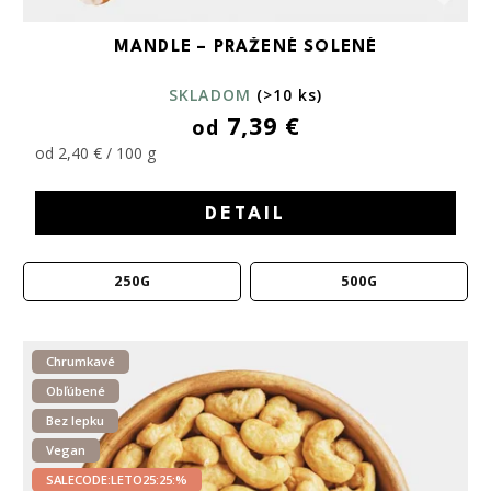
MANDLE – PRAŽENÉ SOLENÉ
SKLADOM
(>10 ks)
7,39 €
od
od 2,40 € / 100 g
DETAIL
250G
500G
Chrumkavé
Obľúbené
Bez lepku
Vegan
SALECODE:LETO25:25:%