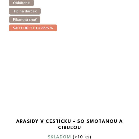
Obľúbené
Tip na darček
Pikantná chuť
SALECODE:LETO25:25:%
ARAŠIDY V CESTÍČKU – SO SMOTANOU A
CIBUĽOU
SKLADOM
(>10 ks)