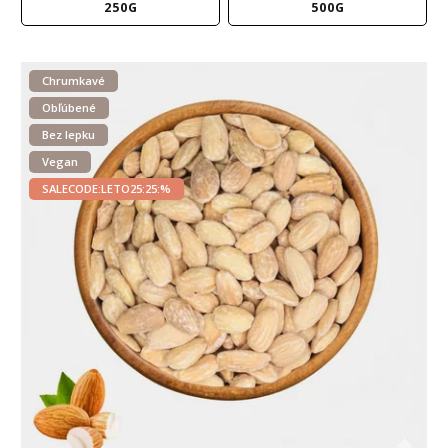
250G
500G
Chrumkavé
Obľúbené
Bez lepku
Vegan
SALECODE:LETO25:25:%