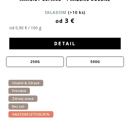
SKLADOM
(>10 ks)
3 €
od
od 0,90 € / 100 g
DETAIL
250G
500G
Chutné & Zdravé
Prírodné
Zdravý snack
Bez soli
SALECODE:LETO25:25:%