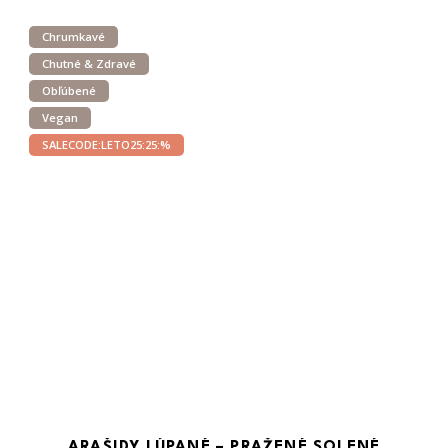
Chrumkavé
Chutné & Zdravé
Obľúbené
Vegan
SALECODE:LETO25:25:%
ARAŠIDY LÚPANÉ – PRAŽENÉ SOLENÉ