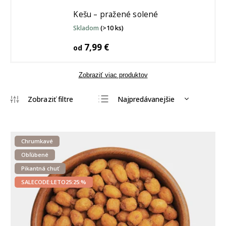
Kešu – pražené solené
Skladom
(>10 ks)
7,99 €
od
Zobraziť viac produktov
Najpredávanejšie
Najlacnejšie
Najdrahšie
Chrumkavé
Abecedne
Obľúbené
Pikantná chuť
SALECODE:LETO25:25:%