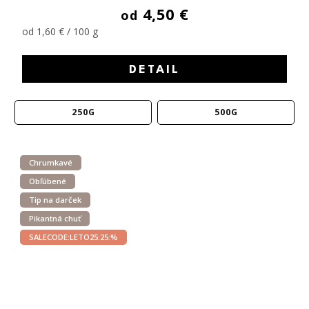
4,50 €
od
od 1,60 € / 100 g
DETAIL
250G
500G
Chrumkavé
Obľúbené
Tip na darček
Pikantná chuť
SALECODE:LETO25:25:%