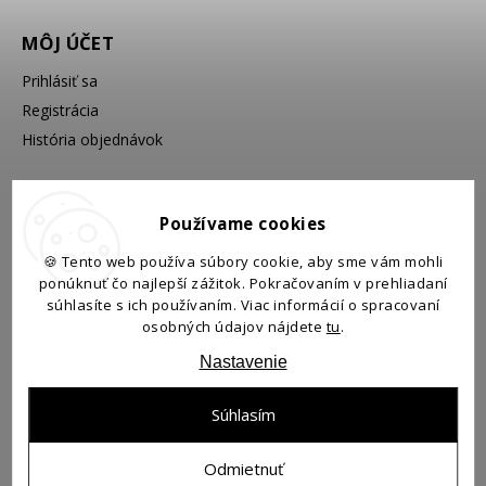
MÔJ ÚČET
Prihlásiť sa
Registrácia
História objednávok
VYHĽADÁVANIE
Používame cookies
🍪 Tento web používa súbory cookie, aby sme vám mohli
ponúknuť čo najlepší zážitok. Pokračovaním v prehliadaní
Hľadať
súhlasíte s ich používaním. Viac informácií o spracovaní
osobných údajov nájdete
tu
.
Nastavenie
Súhlasím
Copyright 2026
Prínos
. Všetky práva vyhradené.
Odmietnuť
Upraviť nastavenie cookies