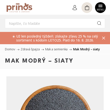
Hľadať
☀️ Už len posledný týždeň: získajte zľavu 25 % na celý
sortiment s kódom LETO25. Platí do 16. 8. 2026.
Domov
/
Zdravá špajza
/
Mak a semienka
/
Mak Modrý – siaty
MAK MODRÝ – SIATY