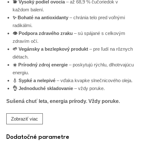
🫐 Vysoký podiel ovocia
– až 68,9 % čučoriedok v
každom balení.
✨ Bohaté na antioxidanty
– chránia telo pred voľnými
radikálmi.
👁️ Podpora zdravého zraku
– sú spájané s celkovým
zdravím očí.
🌱 Vegánsky a bezlepkový produkt
– pre ľudí na rôznych
diétach.
☀️ Prírodný zdroj energie
– poskytujú rýchlu, dlhotrvajúcu
energiu.
💧 Sypké a nelepivé
– vďaka kvapke slnečnicového oleja.
👌 Jednoduché skladovanie
– vždy poruke.
Sušená chuť leta, energia prírody. Vždy poruke.
Zobraziť viac
Dodatočné parametre