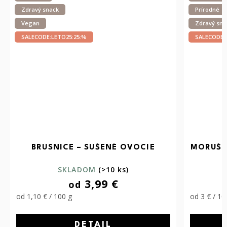
Prírodné
Prírodné
Zdravý snack
Vegan
SALECODE:LETO25:25:%
SALECODE:
MORUŠA ČIERNA – SUŠENÉ OVOCIE
DAT
„
SKLADOM
(>10 ks)
Č
9,49 €
od
od 3 € / 100 g
od 2,20 € /
DETAIL