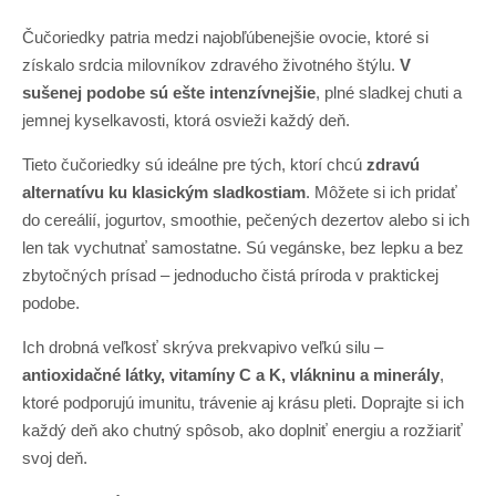
Čučoriedky patria medzi najobľúbenejšie ovocie, ktoré si
získalo srdcia milovníkov zdravého životného štýlu.
V
sušenej podobe sú ešte intenzívnejšie
, plné sladkej chuti a
jemnej kyselkavosti, ktorá osvieži každý deň.
Tieto čučoriedky sú ideálne pre tých, ktorí chcú
zdravú
alternatívu ku klasickým sladkostiam
. Môžete si ich pridať
do cereálií, jogurtov, smoothie, pečených dezertov alebo si ich
len tak vychutnať samostatne. Sú vegánske, bez lepku a bez
zbytočných prísad – jednoducho čistá príroda v praktickej
podobe.
Ich drobná veľkosť skrýva prekvapivo veľkú silu –
antioxidačné látky, vitamíny C a K, vlákninu a minerály
,
ktoré podporujú imunitu, trávenie aj krásu pleti. Doprajte si ich
každý deň ako chutný spôsob, ako doplniť energiu a rozžiariť
svoj deň.