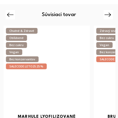
Súvisiaci tovar
Previous
Next
Zdravý snack
Chrumkavé
Bez cukru
Chutné & Z
Vegan
Zdravý sna
Bez konzervantov
Vegan
SALECODE:LETO25:25:%
SALECODE:
BRUSNICE LYOFILIZOVANÉ
MALIN