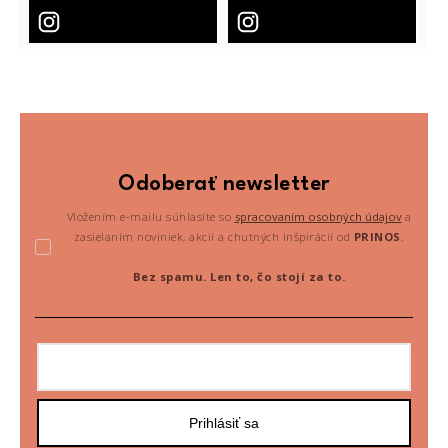
Odoberať newsletter
Vložením e-mailu súhlasíte so
spracovaním osobných údajov
a
zasielaním noviniek, akcií a chutných inšpirácií od
PRINOS
.
Bez spamu. Len to, čo stojí za to.
Prihlásiť sa