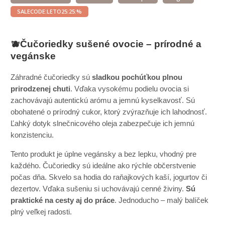
SALECODE:LETO25:25:%
🫐Čučoriedky sušené ovocie – prírodné a
vegánske
Záhradné čučoriedky sú
sladkou pochúťkou plnou
prirodzenej chuti
. Vďaka vysokému podielu ovocia si
zachovávajú autentickú arómu a jemnú kyselkavosť. Sú
obohatené o prírodný cukor, ktorý zvýrazňuje ich lahodnosť.
Ľahký dotyk slnečnicového oleja zabezpečuje ich jemnú
konzistenciu.
Tento produkt je úplne vegánsky a bez lepku, vhodný pre
každého. Čučoriedky sú ideálne ako rýchle občerstvenie
počas dňa. Skvelo sa hodia do raňajkových kaší, jogurtov či
dezertov. Vďaka sušeniu si uchovávajú cenné živiny.
Sú
praktické na cesty aj do práce
. Jednoducho – malý balíček
plný veľkej radosti.