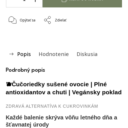
Opýtať sa
Zdieľať
Popis
Hodnotenie
Diskusia
Podrobný popis
🫐Čučoriedky sušené ovocie | Plné
antioxidantov a chuti | Vegánsky poklad
ZDRAVÁ ALTERNATÍVA K CUKROVINKÁM
Každé balenie skrýva vôňu letného dňa a
šťavnatej úrody