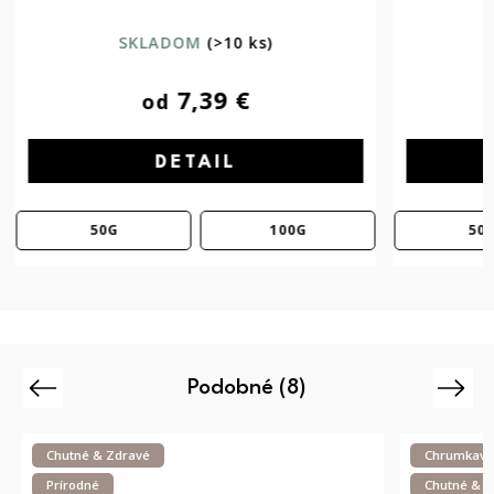
SKLADOM
(>10 ks)
9,59 €
od
DETAIL
50G
100G
50
Podobné (8)
Previous
Next
Chrumkavé
Chutné & Z
Chutné & Zdravé
Obľúbené