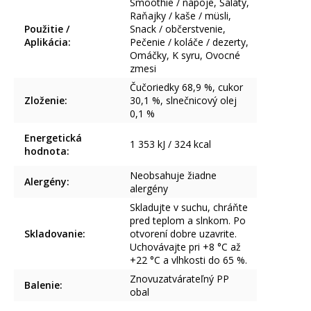
Smoothie / nápoje, Šaláty,
Raňajky / kaše / müsli,
Použitie /
Snack / občerstvenie,
Aplikácia
:
Pečenie / koláče / dezerty,
Omáčky, K syru, Ovocné
zmesi
Čučoriedky 68,9 %, cukor
Zloženie
:
30,1 %, slnečnicový olej
0,1 %
Energetická
1 353 kJ / 324 kcal
hodnota
:
Neobsahuje žiadne
Alergény
:
alergény
Skladujte v suchu, chráňte
pred teplom a slnkom. Po
Skladovanie
:
otvorení dobre uzavrite.
Uchovávajte pri +8 °C až
+22 °C a vlhkosti do 65 %.
Znovuzatvárateľný PP
Balenie
:
obal