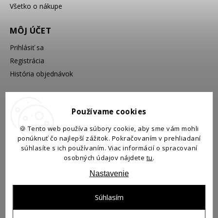
Všetko o nákupe
MÔJ ÚČET
Prihlásiť sa
Registrácia
História objednávok
VYHĽADÁVANIE
Používame cookies
🍪 Tento web používa súbory cookie, aby sme vám mohli
ponúknuť čo najlepší zážitok. Pokračovaním v prehliadaní
Hľadať
súhlasíte s ich používaním. Viac informácií o spracovaní
osobných údajov nájdete
tu
.
Nastavenie
Súhlasím
Copyright 2026
Prínos
. Všetky práva vyhradené.