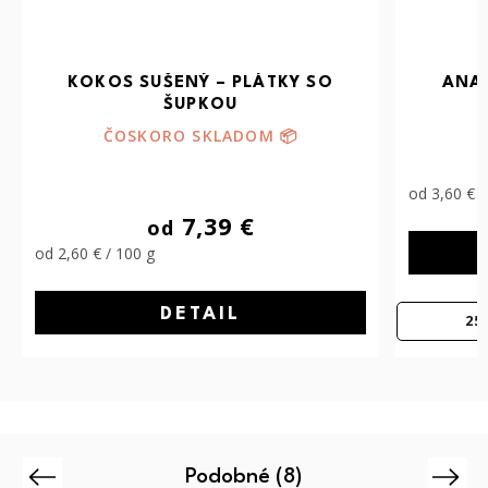
SO
ANANÁS PREMIUM – SUŠENÉ
OVOCIE NATURAL
SKLADOM
(>10 ks)
10,49 €
od
od 3,60 € / 100 g
od
DETAIL
250G
500G
Podobné (8)
Previous
Next