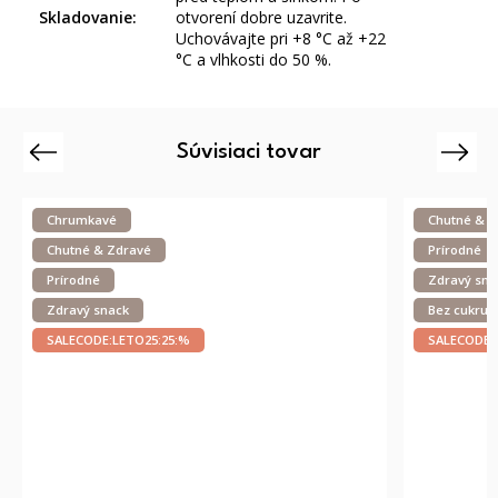
Skladovanie
:
otvorení dobre uzavrite.
Uchovávajte pri +8 °C až +22
°C a vlhkosti do 50 %.
Súvisiaci tovar
Previous
Next
Chutné & Zdravé
Prírodné
Zdravý snack
Bez cukru
SALECODE:LETO25:25:%