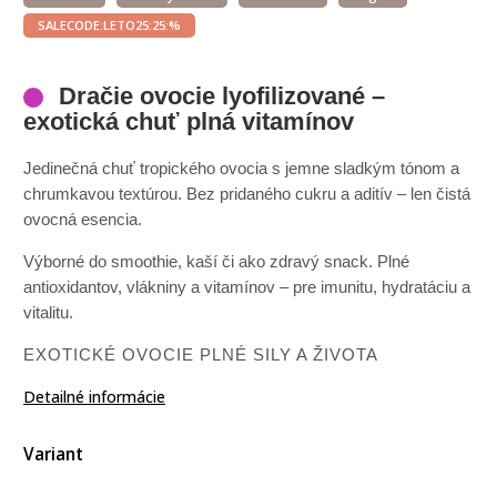
SALECODE:LETO25:25:%
Dračie ovocie lyofilizované –
exotická chuť plná vitamínov
Jedinečná chuť tropického ovocia s jemne sladkým tónom a
chrumkavou textúrou. Bez pridaného cukru a aditív – len čistá
ovocná esencia.
Výborné do smoothie, kaší či ako zdravý snack. Plné
antioxidantov, vlákniny a vitamínov – pre imunitu, hydratáciu a
vitalitu.
EXOTICKÉ OVOCIE PLNÉ SILY A ŽIVOTA
Detailné informácie
Variant