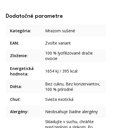
Dodatočné parametre
Kategória
:
Mrazom sušené
EAN
:
Zvoľte variant
100 % lyofilizované dračie
Zloženie
:
ovocie
Energetická
1654 kJ / 395 kcal
hodnota
:
Bez cukru, Bez konzervantov,
Diéta
:
100 % prírodné
Chuť
:
Svieža exotická
Alergény
:
Neobsahuje žiadne alergény
Skladujte v suchu, chráňte
pred teplom a slnkom. Po