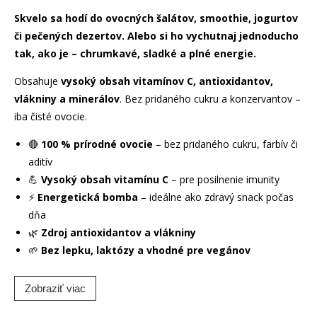
Skvelo sa hodí do ovocných šalátov, smoothie, jogurtov
či pečených dezertov. Alebo si ho vychutnaj jednoducho
tak, ako je – chrumkavé, sladké a plné energie.
Obsahuje
vysoký obsah vitamínov C, antioxidantov,
vlákniny a minerálov
. Bez pridaného cukru a konzervantov –
iba čisté ovocie.
🔴
100 % prírodné ovocie
– bez pridaného cukru, farbív či
aditív
💪
Vysoký obsah vitamínu C
– pre posilnenie imunity
⚡
Energetická bomba
– ideálne ako zdravý snack počas
dňa
🌿
Zdroj antioxidantov a vlákniny
🌱
Bez lepku, laktózy a vhodné pre vegánov
Zobraziť viac