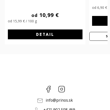
3,79 €
od
od 6,90 € / 100 g
99 €
DETAIL
IL
50G
100G
Facebook
Instagram
info
@
prinos.sk
+421 902 508 469