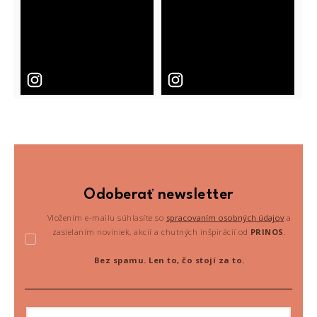
Odoberať newsletter
Vložením e-mailu súhlasíte so
spracovaním osobných údajov
a
zasielaním noviniek, akcií a chutných inšpirácií od
PRINOS
.
Bez spamu. Len to, čo stojí za to.