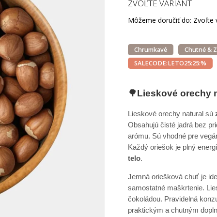
ZVOĽTE VARIANT
Môžeme doručiť do:
Zvoľte 
Chrumkavé
Chutné & 
SALECODE:LETO25:25:%
🌳Lieskové orechy na
Lieskové orechy natural sú
Obsahujú čisté jadrá bez pr
arómu. Sú vhodné pre vegáno
Každý oriešok je plný energ
telo
.
Jemná oriešková chuť je ide
samostatné maškrtenie. Lie
čokoládou. Pravidelná konz
praktickým a chutným dopln