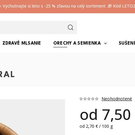
️ Vychutnajte si leto s -25 % zľavou na celý sortiment. 🎁 Kód LETO
ZDRAVÉ MLSANIE
ORECHY A SEMIENKA
SUŠEN
RAL
Neohodnotené
od
7,50
od 2,70 € / 100 g