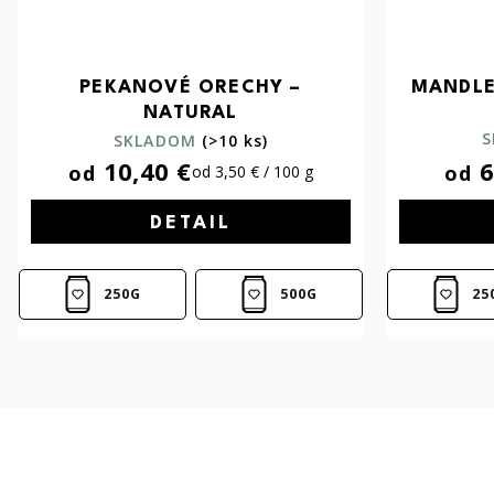
PEKANOVÉ ORECHY –
MANDLE
NATURAL
S
SKLADOM
(>10 ks)
10,40 €
6
od
od
od 3,50 € / 100 g
DETAIL
250G
500G
25