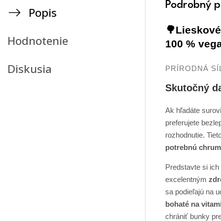
Podrobný p
Popis
🌳Lieskové 
Hodnotenie
100 % vega
Diskusia
PRÍRODNÁ SÍ
Skutočný da
Ak hľadáte surovi
preferujete bezle
rozhodnutie. Tiet
potrebnú chrum
Predstavte si ich
excelentným
zdr
sa podieľajú na u
bohaté na vitam
chrániť bunky pr