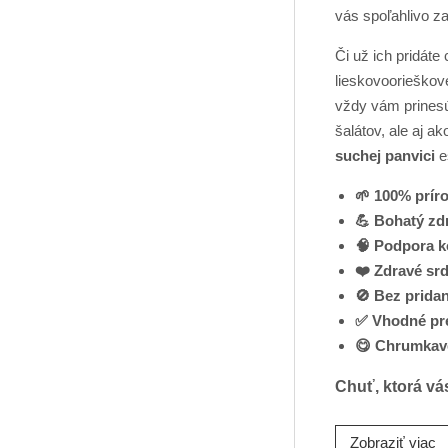
vás spoľahlivo z
Či už ich pridáte
lieskovoorieškov
vždy vám prinesú
šalátov, ale aj a
suchej panvici
e
🌱 100% prír
💪 Bohatý zd
🧠 Podpora k
❤️ Zdravé sr
🚫 Bez pridan
✅ Vhodné pr
😋 Chrumkavé
Chuť, ktorá vá
Zobraziť viac