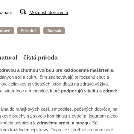
variant
Možnosti doručenia
Zdravé
Prírodné
Bez soli
tural – čistá príroda
zdravou a chutnou voľbou pre každodenné maškrtenie
.
idaných soli a cukru, čím zachovávajú prirodzenú chuť a
v, celiatikov aj všetkých, ktorí dbajú na zdravú výživu.
ie, vitamínov a minerálov, ktoré
podporujú vitalitu a zdravé
álna do raňajkových kaší, smoothies, pečených dobrôt aj na
skové orechy sa skvelo kombinujú s ovocím, jogurtom alebo
umácia prispieva
k zdravému srdcu a mozgu
. Sú
kom každodennej stravy. Doprajte si krehké a chrumkavé