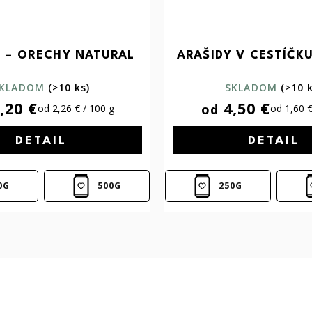
 – ORECHY NATURAL
ARAŠIDY V CESTÍČKU
KLADOM
(>10 ks)
SKLADOM
(>10 
,20 €
4,50 €
od
od 2,26 € / 100 g
od 1,60 €
DETAIL
DETAIL
0G
500G
250G