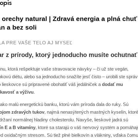
opis
orechy natural | Zdravá energia a plná chuť 
n a bez soli
LA PRE VAŠE TELO AJ MYSEĽ
r z prírody, ktorý jednoducho musíte ochutnať
nu, ktorá rešpektuje vaše stravovacie návyky – či už ste vegán,
pkovú diétu, alebo sa jednoducho snažíte jesť čisto – urobili ste sprá
o lieskovce sú pripravené obohatiť váš jedálniček a
dodať mu
kavosť a výživu
.
 ako malú energetickú banku, ktorú vám príroda dala do ruky. Sú
ojom zdravých tukov
, najmä nenasýtených mastných kyselín, ktor
držaní normálnej hladiny cholesterolu. Navyše, lieskové jadrá sú
ín E a B vitamíny
, ktoré sa starajú o váš nervový systém a pomáhaj
ed oxidačným stresom. Sú tiež plné bielkovín a vlákniny, vďaka čom