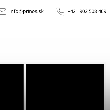
info
@
prinos.sk
+421 902 508 469