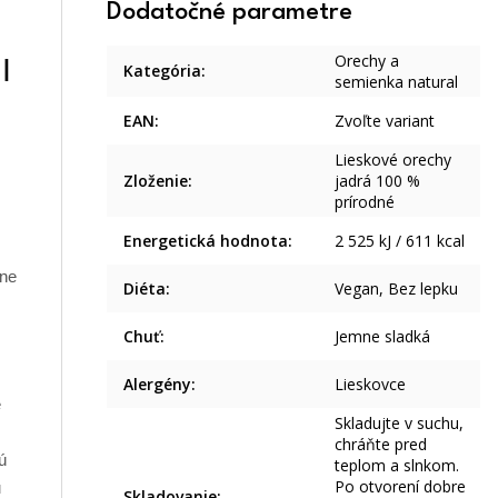
Dodatočné parametre
Orechy a
|
Kategória
:
semienka natural
EAN
:
Zvoľte variant
Lieskové orechy
Zloženie
:
jadrá 100 %
prírodné
Energetická hodnota
:
2 525 kJ / 611 kcal
vne
Diéta
:
Vegan, Bez lepku
Chuť
:
Jemne sladká
Alergény
:
Lieskovce
é
Skladujte v suchu,
chráňte pred
ú
teplom a slnkom.
Po otvorení dobre
u
Skladovanie
: