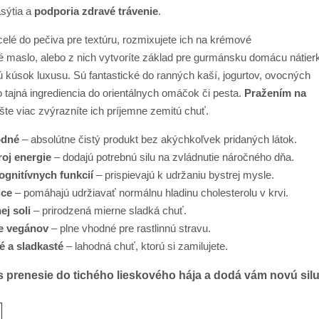
asýtia a
podporia zdravé trávenie
.
 celé do pečiva pre textúru, rozmixujete ich na krémové
é maslo, alebo z nich vytvoríte základ pre gurmánsku domácu nátier
 kúsok luxusu. Sú fantastické do ranných kaší, jogurtov, ovocných
ko tajná ingrediencia do orientálnych omáčok či pesta.
Pražením na
šte viac zvýrazníte ich príjemne zemitú chuť.
odné
– absolútne čistý produkt bez akýchkoľvek pridaných látok.
roj energie
– dodajú potrebnú silu na zvládnutie náročného dňa.
ognitívnych funkcií
– prispievajú k udržaniu bystrej mysle.
dce
– pomáhajú udržiavať normálnu hladinu cholesterolu v krvi.
ej soli
– prirodzená mierne sladká chuť.
e vegánov
– plne vhodné pre rastlinnú stravu.
 a sladkasté
– lahodná chuť, ktorú si zamilujete.
s prenesie do tichého lieskového hája a dodá vám novú silu