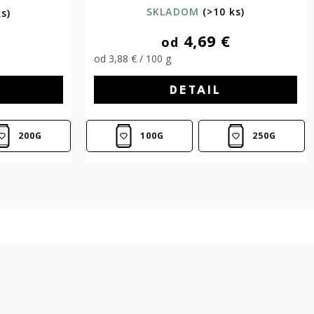
SKLADOM
(>10 ks)
ks)
4,69 €
od
od 3,88 € / 100 g
DETAIL
200G
100G
250G