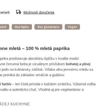
variant
Možnosti doručenia
bené
Bez lepku
Bez glutamanu
Vegan
emne mletá – 100 % mletá paprika
rika predstavuje absolútnu špičku v kvalite medzi
zívne červená farba je vizuálnym prísľubom
bohatej a plnej
 jedlo na kulinársky zážitok. Vďaka ultra jemnému mletiu sa
e preniká do základov omáčok a gulášov.
i farbív
– len čistá príroda v každom zrniečku. Výborná voľba
 kvalitu a autentickú chuť. Vhodná aj pre vegetariánov a
ÁCEJ KUCHYNE