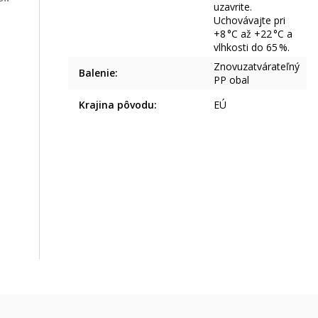
uzavrite.
Uchovávajte pri
+8 °C až +22 °C a
vlhkosti do 65 %.
Znovuzatvárateľný
Balenie
:
PP obal
Krajina pôvodu
:
EÚ