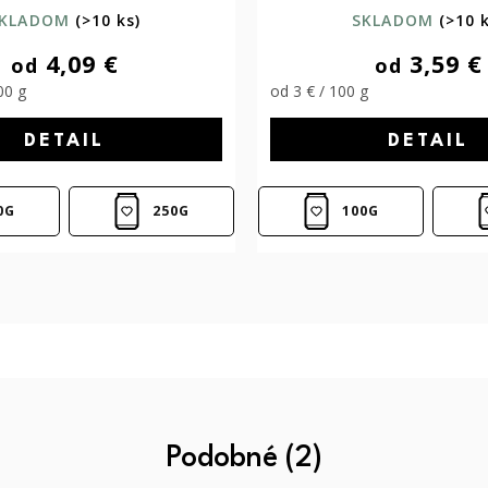
KLADOM
(>10 ks)
SKLADOM
(>10 
4,09 €
3,59 €
od
od
00 g
od 3 € / 100 g
DETAIL
DETAIL
0G
250G
100G
Podobné (2)