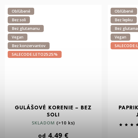
Obľúbené
Obľúbené
Bez soli
Bez lepku
Bez glutamanu
Bez glutam
Vegan
Vegan
Bez konzervantov
SALECODE:L
SALECODE:LETO25:25:%
GULÁŠOVÉ KORENIE – BEZ
PAPRI
SOLI
SKLADOM
(>10 ks)
4,49 €
od