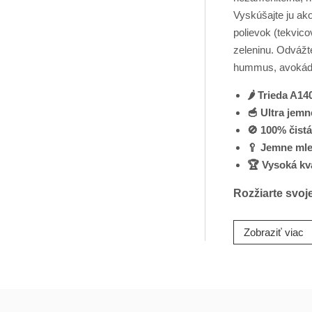
Vyskúšajte ju a
polievok (tekvico
zeleninu. Odvážt
hummus, avokádov
🌶️ Trieda A14
🥣 Ultra jemn
🚫 100% čistá
🥄 Jemne mle
🏆 Vysoká kva
Rozžiarte svoj
Zobraziť viac