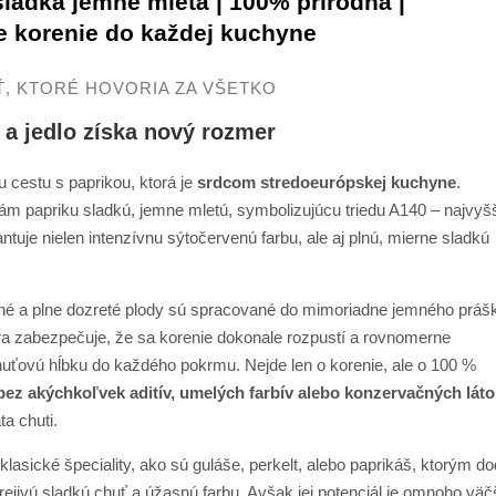
 sladká jemne mletá | 100% prírodná |
e korenie do každej kuchyne
Ť, KTORÉ HOVORIA ZA VŠETKO
a a jedlo získa nový rozmer
u cestu s paprikou, ktorá je
srdcom stredoeurópskej kuchyne
.
m papriku sladkú, jemne mletú, symbolizujúcu triedu A140 – najvyš
rantuje nielen intenzívnu sýtočervenú farbu, ale aj plnú, mierne sladkú
ané a plne dozreté plody sú spracované do mimoriadne jemného práš
ra zabezpečuje, že sa korenie dokonale rozpustí a rovnomerne
huťovú hĺbku do každého pokrmu. Nejde len o korenie, ale o 100 %
bez akýchkoľvek aditív, umelých farbív alebo konzervačných láto
ta chuti.
lasické špeciality, ako sú guláše, perkelt, alebo paprikáš, ktorým d
ejivú sladkú chuť a úžasnú farbu. Avšak jej potenciál je omnoho väčš