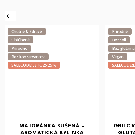
Previous
Chutné & Zdravé
Prírodné
Obľúbené
Bez soli
Prírodné
Bez glutam
Bez konzervantov
Vegan
SALECODE:LETO25:25:%
SALECODE:L
MAJORÁNKA SUŠENÁ –
GRILOV
AROMATICKÁ BYLINKA
GLUT