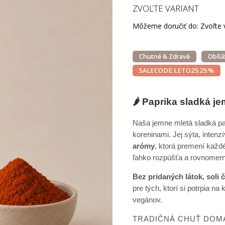
ZVOĽTE VARIANT
Môžeme doručiť do:
Zvoľte 
Chutné & Zdravé
Obľú
SALECODE:LETO25:25:%
🌶️ Paprika sladká j
Naša jemne mletá sladká pap
koreninami. Jej sýta, inten
arómy
, ktorá premení každé
ľahko rozpúšťa a rovnomern
Bez pridaných látok, soli č
pre tých, ktorí si potrpia na
vegánov.
TRADIČNÁ CHUŤ DOM