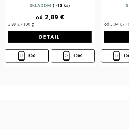
SKLADOM
(>10 ks)
S
2,89 €
od
3,99 € / 100 g
od 3,04 € / 1
DETAIL
50G
100G
10