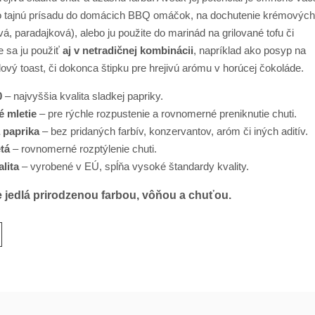
ko tajnú prísadu do domácich BBQ omáčok, na dochutenie krémových
vá, paradajková), alebo ju použite do marinád na grilované tofu či
e sa ju použiť
aj v netradičnej kombinácii
, napríklad ako posyp na
ý toast, či dokonca štipku pre hrejivú arómu v horúcej čokoláde.
0
– najvyššia kvalita sladkej papriky.
é mletie
– pre rýchle rozpustenie a rovnomerné preniknutie chuti.
 paprika
– bez pridaných farbív, konzervantov, aróm či iných aditív.
tá
– rovnomerné rozptýlenie chuti.
lita
– vyrobené v EÚ, spĺňa vysoké štandardy kvality.
e jedlá prirodzenou farbou, vôňou a chuťou.