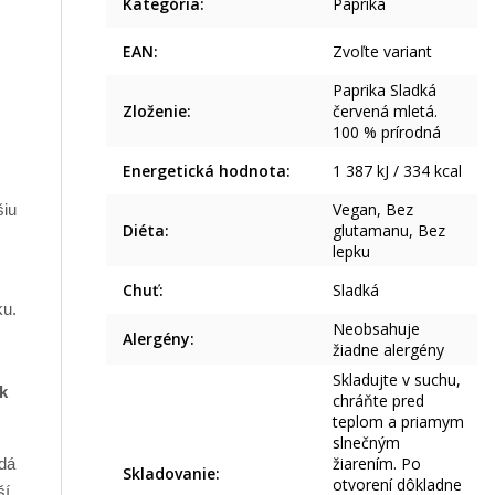
Kategória
:
Paprika
EAN
:
Zvoľte variant
Paprika Sladká
Zloženie
:
červená mletá.
100 % prírodná
Energetická hodnota
:
1 387 kJ / 334 kcal
Vegan, Bez
šiu
Diéta
:
glutamanu, Bez
lepku
Chuť
:
Sladká
ku.
Neobsahuje
Alergény
:
žiadne alergény
Skladujte v suchu,
k
chráňte pred
teplom a priamym
slnečným
žiarením. Po
odá
Skladovanie
:
otvorení dôkladne
í.