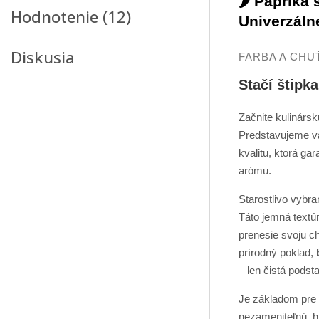
🌶️ Paprika
Hodnotenie (12)
Univerzáln
Diskusia
FARBA A CHU
Stačí štipk
Začnite kulinársk
Predstavujeme vá
kvalitu, ktorá ga
arómu.
Starostlivo vybr
Táto jemná textú
prenesie svoju c
prírodný poklad,
– len čistá podsta
Je základom pre k
nezameniteľnú, hr