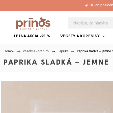
☀️ Už len posled
LETNÁ AKCIA -25 %
VEGETY A KORENINY
Domov
/
Vegety a koreniny
/
Paprika
/
Paprika sladká – jemne 
PAPRIKA SLADKÁ – JEMNE