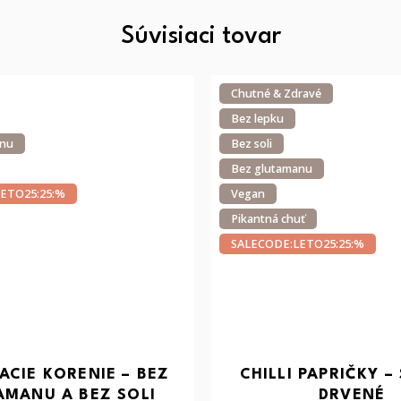
Súvisiaci tovar
Chutné & Zdravé
Bez lepku
anu
Bez soli
Bez glutamanu
ETO25:25:%
Vegan
Pikantná chuť
SALECODE:LETO25:25:%
ACIE KORENIE – BEZ
CHILLI PAPRIČKY –
AMANU A BEZ SOLI
DRVENÉ