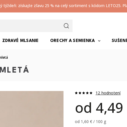
ný týždeň: získajte zľavu 25 % na celý sortiment s kódom LETO25. Plat
ZDRAVÉ MLSANIE
ORECHY A SEMIENKA
SUŠEN
mletá
 MLETÁ
12 hodnotení
od
4,49
od 1,60 € / 100 g