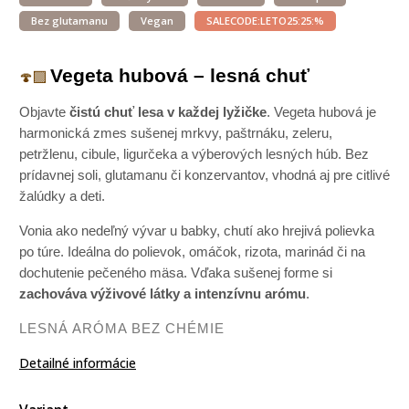
Bez glutamanu
Vegan
SALECODE:LETO25:25:%
Vegeta hubová – lesná chuť
🍄‍🟫
Objavte
čistú chuť lesa v každej lyžičke
. Vegeta hubová je
harmonická zmes sušenej mrkvy, paštrnáku, zeleru,
petržlenu, cibule, ligurčeka a výberových lesných húb. Bez
prídavnej soli, glutamanu či konzervantov, vhodná aj pre citlivé
žalúdky a deti.
Vonia ako nedeľný vývar u babky, chutí ako hrejivá polievka
po túre. Ideálna do polievok, omáčok, rizota, marinád či na
dochutenie pečeného mäsa. Vďaka sušenej forme si
zachováva výživové látky a intenzívnu arómu
.
LESNÁ ARÓMA BEZ CHÉMIE
Detailné informácie