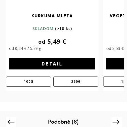
VEGETA TALIANSKA – BEZ SOLI S
VEGETA
CESNAKOM
SKLADOM
(>10 ks)
5,99 €
od
od 3,53 € / 100 g
od 2,32 € 
DETAIL
150G
300G
Podobné (8)
Previous
Next