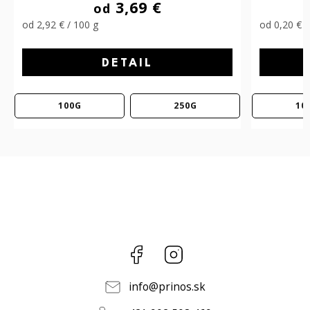
4,59 €
od
od 0,20 € / 5.79 g
od 2,40 €
DETAIL
100G
250G
2
Facebook
Instagram
info
@
prinos.sk