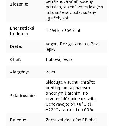
petržlenová vňať, sušený
Zloženie
:
petržlen, sušená zmes lesných
húb, sušená cibuľa, sušený
ligurček, soľ
Energetická
1 299 kJ / 309 kcal
hodnota
:
Vegan, Bez glutamanu, Bez
Diéta
:
lepku
Chuť
:
Hubová, lesná
Alergény
:
Zeler
Skladujte v suchu, chráňte
pred teplom a priamym
slnečným žiarením. Po
Skladovanie
:
otvorení dôkladne uzavrite.
Uchovávajte pri +8 °C až
+22 °C a vlhkosti do 65 %.
Balenie
:
Znovuzatvárateľný PP obal