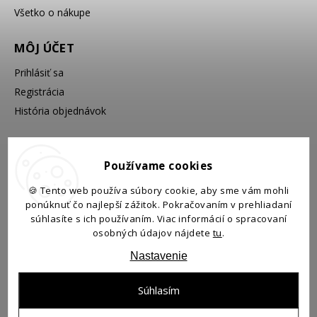
Všetko o nákupe
MÔJ ÚČET
Prihlásiť sa
Registrácia
História objednávok
VYHĽADÁVANIE
Používame cookies
🍪 Tento web používa súbory cookie, aby sme vám mohli
ponúknuť čo najlepší zážitok. Pokračovaním v prehliadaní
Hľadať
súhlasíte s ich používaním. Viac informácií o spracovaní
osobných údajov nájdete
tu
.
Nastavenie
Súhlasím
Copyright 2026
Prínos
. Všetky práva vyhradené.