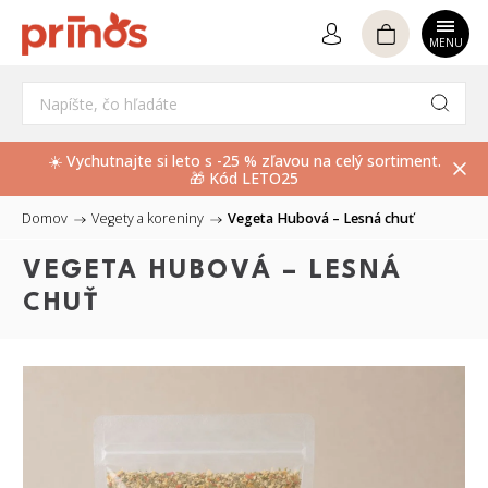
Hľadať
☀️ Vychutnajte si leto s -25 % zľavou na celý sortiment.
🎁 Kód LETO25
Domov
/
Vegety a koreniny
/
Vegeta Hubová – Lesná chuť
VEGETA HUBOVÁ – LESNÁ
CHUŤ