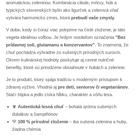
aromatickou zeleninou. Kombinácia cibule, mrkvy, húb a
typických slovenských bylín ako ligurček a zelerová vňať
vytvára harmonickú zmes, ktorá
prebudí vaše zmysly
.
V dobe, kedy si čoraz viac potrpíme na čisté zloženie, je táto
vegeta ideálnou voľbou. Je hrdým nositeľom označenia
"Bez
prídavnej soli, glutamanu a konzervantov"
. To znamená, že
chuť pochádza výhradne zo sušených prírodných surovín.
Okrem kulinárskej hodnoty poskytuje aj cenné nutričné
benefity, ktoré sú prirodzene obsiahnuté v hubách a zelenine.
Je to produkt, ktorý spája tradíciu s moderným prístupom k
zdravej výžive. Vhodná aj
pre deti, seniorov či vegetariánov
.
Stačí štipka a jedlo získa hĺbku, charakter a vôňu lesa.
🍄
Autentická lesná chuť
– bohatá aróma sušených
dubákov a šampiňónov
💚
100 % prírodné zloženie
– iba sušená zelenina a huby,
žiadna chémia