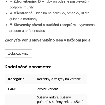
☀️
Zdroj vitamínu D
– huby prirodzene prispievajú k
podpore imunity
🔥
Všestranná
– ideálna na polievky, omáčky, rizotá,
guláše a marinády
🌳
Slovenský pôvod a tradičná receptúra
– vytvorená
srdcom a skúsenosťou
Zachyťte vôňu slovenského lesa v každom jedle.
Zobraziť viac
Dodatočné parametre
Kategória
:
Koreniny a vegety na varenie
EAN
:
Zvoľte variant
Sušená mrkva, sušený
paštrnák, sušený zeler, sušená