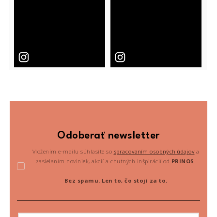
Odoberať newsletter
Vložením e-mailu súhlasíte so
spracovaním osobných údajov
a
zasielaním noviniek, akcií a chutných inšpirácií od
PRINOS
.
Bez spamu. Len to, čo stojí za to.